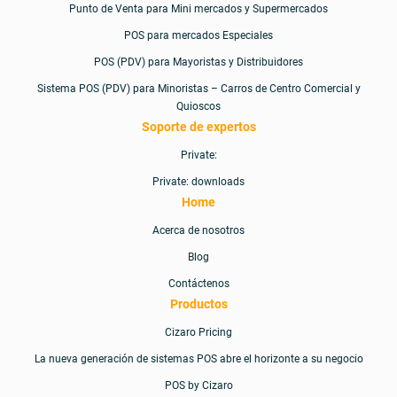
Punto de Venta para Mini mercados y Supermercados
POS para mercados Especiales
POS (PDV) para Mayoristas y Distribuidores
ACUERDO DE LICENCIA DEL USUARIO EULA FINAL DE
Sistema POS (PDV) para Minoristas – Carros de Centro Comercial y
CIZARO
Quioscos
Soporte de expertos
Blog
Private:
Private: downloads
Caracteristicas
Home
Acerca de nosotros
Caracteristicas
Blog
Contáctenos
Cizaro entiende
su negocio
Productos
Cizaro Pricing
Cizaro Pricing
La nueva generación de sistemas POS abre el horizonte a su negocio
POS by Cizaro