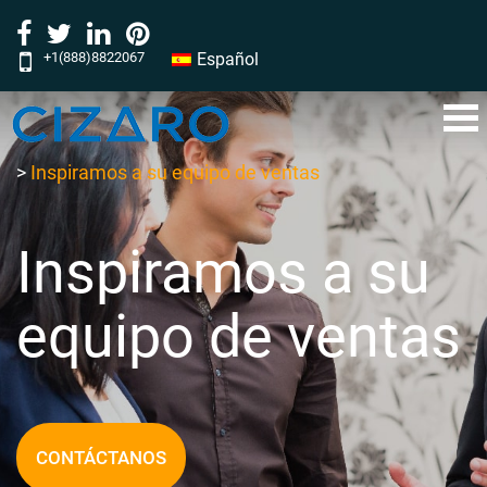
+1(888)8822067
Español
‎‎‎‎‎‎‎‎‎‎‎‎‎‎‎‎‎‎‎‎‎‎‎‎‎‎‎‎‎‎‎‎‎‎‎‎‎‎‎‎‎‎‎‎‎‎‎‎‎‎‎‎‎‎‎‎‎‎‎‎‎‎‎‎‎‎‎‎‎‎‎‎‎‎‎‎‎‎‎‎‎‎‎‎‎‎‎‎‎‎‎‎‎‎‎‎‎‎‎‎‎‎‎‎‎‎‎‎‎‎‎‎‎‎‎‎‎‎‎‎‎‎‎‎‎‎‎‎‎‎‎‎‎‎‎‎‎‎‎‎‎‎‎‎‎‎‎‎‎‎‎‎‎‎‎‎‎‎‎‎‎‎‎‎‎‎‎‎‎‎‎‎‎‎‎‎‎‎‎‎‎‎‎‎‎‎‎‎‎‎‎‎‎‎‎‎‎‎‎‎‎‎‎‎‎‎‎‎‎‎‎‎‎‎‎‎‎‎‎‎‎‎‎‎‎‎‎‎‎‎‎‎‎‎‎‎‎‎‎‎‎‎‎‎‎‎‎‎‎‎‎‎‎‎‎‎‎‎‎‎‎‎‎‎‎‎‎‎‎‎‎‎‎‎‎‎‎‎‎‎‎‎‎‎‎‎‎‎‎‎‎‎‎‎‎‎‎‎‎‎‎‎‎‎‎‎‎‎‎‎‎‎‎‎‎‎‎‎‎‎‎‎‎‎‎‎‎‎‎‎‎‎‎‎‎‎‎‎‎‎‎‎‎‎‎‎‎‎‎‎‎‎‎‎‎‎‎‎‎‎‎‎‎‎‎‎‎‎‎‎‎‎‎‎‎‎‎‎‎‎‎‎‎‎‎‎‎‎‎‎‎‎‎‎‎‎‎‎‎‎‎‎‎‎‎‎‎‎‎‎‎‎‎‎‎‎‎‎‎‎‎‎‎‎‎‎‎‎‎‎‎‎‎‎‎‎‎‎‎‎‎‎‎‎‎‎‎‎‎‎‎‎‎‎‎‎‎‎‎‎‎‎‎‎‎‎‎‎‎‎‎‎‎‎‎‎‎‎‎‎‎‎‎‎‎‎‎‎‎‎‎‎‎‎‎‎‎‎‎‎‎‎‎‎‎‎‎‎‎‎‎‎‎‎‎‎‎‎‎‎‎‎‎‎‎‎‎‎‎‎‎‎‎‎‎‎‎‎‎‎‎‎‎‎‎‎‎‎‎‎‎‎‎‎‎‎‎‎‎‎‎‎‎‎‎‎‎‎‎‎‎‎‎‎‎‎‎‎‎‎‎‎‎‎‎‎‎‎‎‎‎‎‎‎‎‎‎‎‎‎‎‎‎‎‎‎‎‎‎‎‎‎‎‎‎‎‎‎‎‎‎‎‎‎‎‎‎‎‎‎‎‎‎‎‎‎‎‎‎‎‎‎‎‎‎‎‎‎‎‎‎‎‎‎‎‎‎‎‎‎‎‎‎‎‎‎‎‎‎‎‎‎‎‎‎‏‏‎ ‎‏‏‎ ‎‏‏‎ ‎‏‏‎ ‎‏‏‎‏‏‎ ‎‏‏‎ ‎‏‏‎ ‎‏‏‎ ‎‏‏‎‏‏‎ ‎‏‏‎ ‎‏‏‎ ‎‏‏‎ ‎
>
Inspiramos a su equipo de ventas
Inspiramos a su
equipo de ventas
CONTÁCTANOS