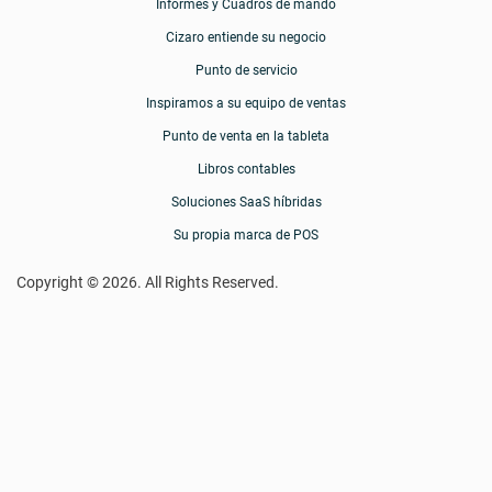
Informes y Cuadros de mando
Acerca de nosotros
Cizaro entiende
su negocio
Punto de servicio
Privacy Policy
Inspiramos a su equipo de ventas
Punto de venta en la tableta
Informes y Cuadros de mando
Libros contables
Soluciones SaaS híbridas
Inspiramos a su equipo de ventas
Su propia marca de POS
La nueva generación de sistemas POS abre el horizonte a
Copyright © 2026. All Rights Reserved.
su negocio
Le elevamos a la
nube
Libros contables