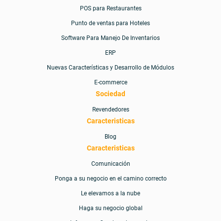
Cizaro Pricing
POS para Restaurantes
Punto de ventas para Hoteles
Comunicación
Software Para Manejo De Inventarios
ERP
Contáctenos
Nuevas Características y Desarrollo de Módulos
E-commerce
E-commerce
Sociedad
Revendedores
ERP
Caracteristicas
Blog
Fast Food POS
Caracteristicas
Comunicación
Haga su negocio global
Ponga a su negocio en el camino correcto
Le elevamos a la
nube
Home
Haga su negocio global