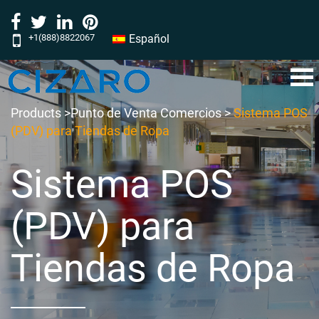
+1(888)8822067
Español
‎‎‎‎‎‎‎‎‎‎‎‎‎‎‎‎‎‎‎‎‎‎‎‎‎‎‎‎‎‎‎‎‎‎‎‎‎‎‎‎‎‎‎‎‎‎‎‎‎‎‎‎‎‎‎‎‎‎‎‎‎‎‎‎‎‎‎‎‎‎‎‎‎‎‎‎‎‎‎‎‎‎‎‎‎‎‎‎‎‎‎‎‎‎‎‎‎‎‎‎‎‎‎‎‎‎‎‎‎‎‎‎‎‎‎‎‎‎‎‎‎‎‎‎‎‎‎‎‎‎‎‎‎‎‎‎‎‎‎‎‎‎‎‎‎‎‎‎‎‎‎‎‎‎‎‎‎‎‎‎‎‎‎‎‎‎‎‎‎‎‎‎‎‎‎‎‎‎‎‎‎‎‎‎‎‎‎‎‎‎‎‎‎‎‎‎‎‎‎‎‎‎‎‎‎‎‎‎‎‎‎‎‎‎‎‎‎‎‎‎‎‎‎‎‎‎‎‎‎‎‎‎‎‎‎‎‎‎‎‎‎‎‎‎‎‎‎‎‎‎‎‎‎‎‎‎‎‎‎‎‎‎‎‎‎‎‎‎‎‎‎‎‎‎‎‎‎‎‎‎‎‎‎‎‎‎‎‎‎‎‎‎‎‎‎‎‎‎‎‎‎‎‎‎‎‎‎‎‎‎‎‎‎‎‎‎‎‎‎‎‎‎‎‎‎‎‎‎‎‎‎‎‎‎‎‎‎‎‎‎‎‎‎‎‎‎‎‎‎‎‎‎‎‎‎‎‎‎‎‎‎‎‎‎‎‎‎‎‎‎‎‎‎‎‎‎‎‎‎‎‎‎‎‎‎‎‎‎‎‎‎‎‎‎‎‎‎‎‎‎‎‎‎‎‎‎‎‎‎‎‎‎‎‎‎‎‎‎‎‎‎‎‎‎‎‎‎‎‎‎‎‎‎‎‎‎‎‎‎‎‎‎‎‎‎‎‎‎‎‎‎‎‎‎‎‎‎‎‎‎‎‎‎‎‎‎‎‎‎‎‎‎‎‎‎‎‎‎‎‎‎‎‎‎‎‎‎‎‎‎‎‎‎‎‎‎‎‎‎‎‎‎‎‎‎‎‎‎‎‎‎‎‎‎‎‎‎‎‎‎‎‎‎‎‎‎‎‎‎‎‎‎‎‎‎‎‎‎‎‎‎‎‎‎‎‎‎‎‎‎‎‎‎‎‎‎‎‎‎‎‎‎‎‎‎‎‎‎‎‎‎‎‎‎‎‎‎‎‎‎‎‎‎‎‎‎‎‎‎‎‎‎‎‎‎‎‎‎‎‎‎‎‎‎‎‎‎‎‎‎‎‎‎‎‎‎‎‎‎‎‎‎‎‎‎‎‎‎‎‎‎‎‎‎‎‎‎‎‎‎‎‎‎‎‎‎‎‎‎‎‎‎‎‎‎‎‎‎‎‎‎‎‎‎‎‎‎‎‎‎‎‎‎‎‎‏‏‎ ‎‏‏‎ ‎‏‏‎ ‎‏‏‎ ‎‏‏‎‏‏‎ ‎‏‏‎ ‎‏‏‎ ‎‏‏‎ ‎‏‏‎‏‏‎ ‎‏‏‎ ‎‏‏‎ ‎‏‏‎ ‎
Products >
Punto de Venta Comercios
>
Sistema POS
(PDV) para Tiendas de Ropa
Sistema POS
(PDV) para
Tiendas de Ropa