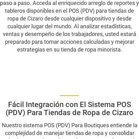
paso a paso. Acceda al enriquecido arreglo de reportes y
tableros disponibles en el POS (PDV) para tiendas de
ropa de Cizaro desde cualquier dispositivo y desde
cualquier lugar del mundo. Al analizar estadísticas,
ACUERDO DE LICENCIA DEL USUARIO EULA FINAL DE
CIZARO
ventas y desempeño de los trabajadores, usted estará
preparado para tomar acciones calculadas y mejorar
estrategias en su tienda de ropa minorista.
Blog
Caracteristicas
Caracteristicas
Fácil Integración con El Sistema POS
Cizaro entiende
su negocio
(PDV) Para Tiendas de Ropa de Cizaro
Cizaro Pricing
Nuestro sistema POS (PDV) Para Boutiques entiende la
complejidad de manejar tiendas de ropa y consolidar