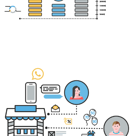
Punto de ventas para Hoteles
Sociedad
Revendedores
Software Para Manejo De Inventarios
Soluciones SaaS híbridas
Soporte de expertos
Su propia marca de POS