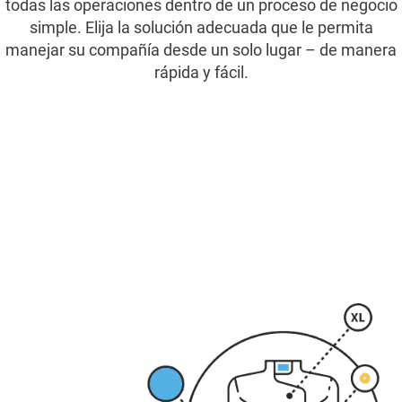
todas las operaciones dentro de un proceso de negocio
Cizaro Pricing
simple. Elija la solución adecuada que le permita
manejar su compañía desde un solo lugar – de manera
Comunicación
rápida y fácil.
Contáctenos
E-commerce
ERP
Fast Food POS
Haga su negocio global
Home