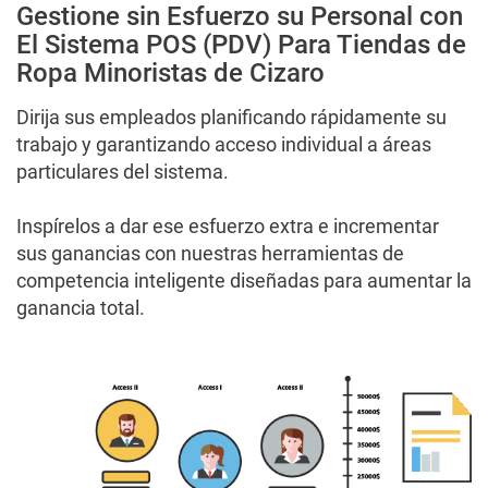
Gestione sin Esfuerzo su Personal con
POS (PDV) para salones de Belleza y Peluquerías
El Sistema POS (PDV) Para Tiendas de
Ropa Minoristas de Cizaro
POS (PDV) para tiendas de Salud y farmacias
Dirija sus empleados planificando rápidamente su
trabajo y garantizando acceso individual a áreas
POS para mercados Especiales
particulares del sistema.
Punto de Venta para Mini mercados y Supermercados
Inspírelos a dar ese esfuerzo extra e incrementar
sus ganancias con nuestras herramientas de
Sistema POS (PDV) para Minoristas – Carros de Centro
competencia inteligente diseñadas para aumentar la
Comercial y Quioscos
ganancia total.
Sistema POS (PDV) para Tiendas de Ropa
Sistema POS (PDV) para Tiendas Electrónicas
Punto de venta en la tableta