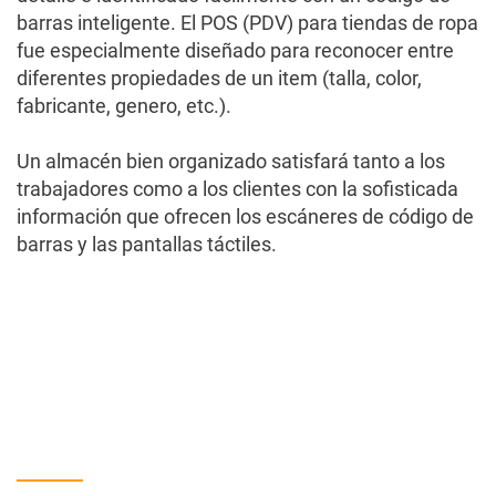
Nuevas Características y Desarrollo de Módulos
barras inteligente. El POS (PDV) para tiendas de ropa
fue especialmente diseñado para reconocer entre
Ponga a su negocio en el camino correcto
diferentes propiedades de un item (talla, color,
fabricante, genero, etc.).
POS by Cizaro
Un almacén bien organizado satisfará tanto a los
trabajadores como a los clientes con la sofisticada
POS para Restaurantes
información que ofrecen los escáneres de código de
barras y las pantallas táctiles.
Productos
Punto de servicio
Punto de Venta Comercios
POS (PDV) para Mayoristas y Distribuidores