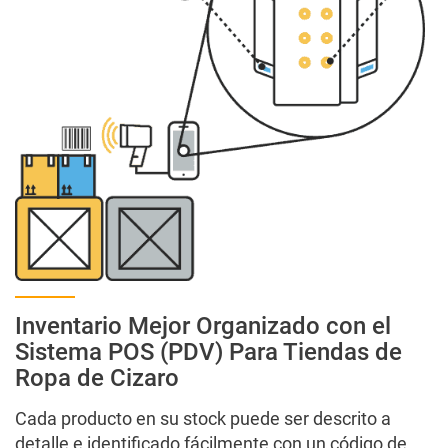
Acerca de nosotros
Privacy Policy
Informes y Cuadros de mando
Inspiramos a su equipo de ventas
La nueva generación de sistemas POS abre el horizonte a
su negocio
Inventario Mejor Organizado con el
Le elevamos a la
nube
Sistema POS (PDV) Para Tiendas de
Ropa de Cizaro
Libros contables
Cada producto en su stock puede ser descrito a
detalle e identificado fácilmente con un código de