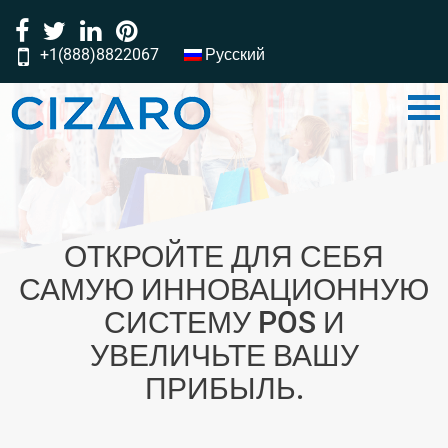
+1(888)8822067
Русский
‎‎‎‎‎‎‎‎‎‎‎‎‎‎‎‎‎‎‎‎‎‎‎‎‎‎‎‎‎‎‎‎‎‎‎‎‎‎‎‎‎‎‎‎‎‎‎‎‎‎‎‎‎‎‎‎‎‎‎‎‎‎‎‎‎‎‎‎‎‎‎‎‎‎‎‎‎‎‎‎‎‎‎‎‎‎‎‎‎‎‎‎‎‎‎‎‎‎‎‎‎‎‎‎‎‎‎‎‎‎‎‎‎‎‎‎‎‎‎‎‎‎‎‎‎‎‎‎‎‎‎‎‎‎‎‎‎‎‎‎‎‎‎‎‎‎‎‎‎‎‎‎‎‎‎‎‎‎‎‎‎‎‎‎‎‎‎‎‎‎‎‎‎‎‎‎‎‎‎‎‎‎‎‎‎‎‎‎‎‎‎‎‎‎‎‎‎‎‎‎‎‎‎‎‎‎‎‎‎‎‎‎‎‎‎‎‎‎‎‎‎‎‎‎‎‎‎‎‎‎‎‎‎‎‎‎‎‎‎‎‎‎‎‎‎‎‎‎‎‎‎‎‎‎‎‎‎‎‎‎‎‎‎‎‎‎‎‎‎‎‎‎‎‎‎‎‎‎‎‎‎‎‎‎‎‎‎‎‎‎‎‎‎‎‎‎‎‎‎‎‎‎‎‎‎‎‎‎‎‎‎‎‎‎‎‎‎‎‎‎‎‎‎‎‎‎‎‎‎‎‎‎‎‎‎‎‎‎‎‎‎‎‎‎‎‎‎‎‎‎‎‎‎‎‎‎‎‎‎‎‎‎‎‎‎‎‎‎‎‎‎‎‎‎‎‎‎‎‎‎‎‎‎‎‎‎‎‎‎‎‎‎‎‎‎‎‎‎‎‎‎‎‎‎‎‎‎‎‎‎‎‎‎‎‎‎‎‎‎‎‎‎‎‎‎‎‎‎‎‎‎‎‎‎‎‎‎‎‎‎‎‎‎‎‎‎‎‎‎‎‎‎‎‎‎‎‎‎‎‎‎‎‎‎‎‎‎‎‎‎‎‎‎‎‎‎‎‎‎‎‎‎‎‎‎‎‎‎‎‎‎‎‎‎‎‎‎‎‎‎‎‎‎‎‎‎‎‎‎‎‎‎‎‎‎‎‎‎‎‎‎‎‎‎‎‎‎‎‎‎‎‎‎‎‎‎‎‎‎‎‎‎‎‎‎‎‎‎‎‎‎‎‎‎‎‎‎‎‎‎‎‎‎‎‎‎‎‎‎‎‎‎‎‎‎‎‎‎‎‎‎‎‎‎‎‎‎‎‎‎‎‎‎‎‎‎‎‎‎‎‎‎‎‎‎‎‎‎‎‎‎‎‎‎‎‎‎‎‎‎‎‎‎‎‎‎‎‎‎‎‎‎‎‎‎‎‎‎‎‎‎‎‎‎‎‎‎‎‎‎‎‎‎‎‎‎‎‎‎‎‎‎‎‎‎‎‎‎‎‎‎‎‎‎‎‏‏‎ ‎‏‏‎ ‎‏‏‎ ‎‏‏‎ ‎‏‏‎‏‏‎ ‎‏‏‎ ‎‏‏‎ ‎‏‏‎ ‎‏‏‎‏‏‎ ‎‏‏‎ ‎‏‏‎ ‎‏‏‎ ‎
ОТКРОЙТЕ ДЛЯ СЕБЯ
САМУЮ ИННОВАЦИОННУЮ
СИСТЕМУ POS И
УВЕЛИЧЬТЕ ВАШУ
ПРИБЫЛЬ.