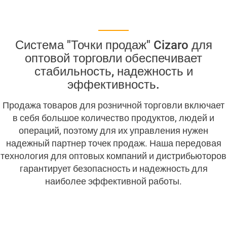
Система "Точки продаж" Cizaro для
CIZARO END-USER LICENSE AGREEMENT
оптовой торговли обеспечивает
стабильность, надежность и
Cizaro Pricing (4 columns)
эффективность.
Cizaro понимает
Ваш бизнес
Продажа товаров для розничной торговли включает
в себя большое количество продуктов, людей и
операций, поэтому для их управления нужен
ERP – Система планирования ресурсов
надежный партнер точек продаж. Наша передовая
технология для оптовых компаний и дистрибьюторов
Fast Food POS
гарантирует безопасность и надежность для
наиболее эффективной работы.
POS “Торговые точки” от Cizaro
POS брендинг