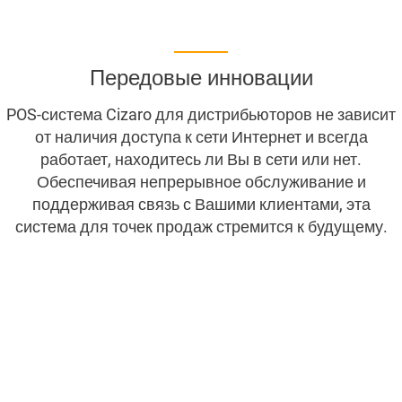
POS для гостиничной индустрии
Передовые инновации
POS для ресторанов
POS-система Cizaro для дистрибьюторов не зависит
от наличия доступа к сети Интернет и всегда
POS для розничной торговли
работает, находитесь ли Вы в сети или нет.
Обеспечивая непрерывное обслуживание и
POS “Торговые точки” для аптек и магазинов товаров
поддерживая связь с Вашими клиентами, эта
для здоровья
система для точек продаж стремится к будущему.
POS “Торговые точки” для киосков и лавок розничной
торговли в торговых центрах
POS “Торговые точки” для минимаркетов и
супермаркетов