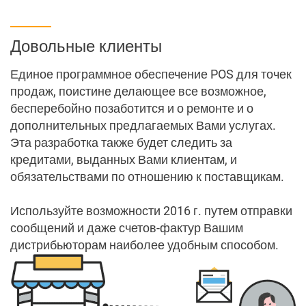
Мотивируем команду по продажам
Довольные клиенты
Мы поднимем Вас до
облаков
Единое программное обеспечение POS для точек
продаж, поистине делающее все возможное,
Нет доступа
бесперебойно позаботится и о ремонте и о
дополнительных предлагаемых Вами услугах.
Эта разработка также будет следить за
Новое поколение POS
кредитами, выданных Вами клиентам, и
обязательствами по отношению к поставщикам.
Отчеты и аналитика
Используйте возможности 2016 г. путем отправки
Партнеры
сообщений и даже счетов-фактур Вашим
дистрибьюторам наиболее удобным способом.
Торговые представители
Программное обеспечение для управления складом