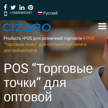
+1(888)8822067
Русский
‎‎‎‎‎‎‎‎‎‎‎‎‎‎‎‎‎‎‎‎‎‎‎‎‎‎‎‎‎‎‎‎‎‎‎‎‎‎‎‎‎‎‎‎‎‎‎‎‎‎‎‎‎‎‎‎‎‎‎‎‎‎‎‎‎‎‎‎‎‎‎‎‎‎‎‎‎‎‎‎‎‎‎‎‎‎‎‎‎‎‎‎‎‎‎‎‎‎‎‎‎‎‎‎‎‎‎‎‎‎‎‎‎‎‎‎‎‎‎‎‎‎‎‎‎‎‎‎‎‎‎‎‎‎‎‎‎‎‎‎‎‎‎‎‎‎‎‎‎‎‎‎‎‎‎‎‎‎‎‎‎‎‎‎‎‎‎‎‎‎‎‎‎‎‎‎‎‎‎‎‎‎‎‎‎‎‎‎‎‎‎‎‎‎‎‎‎‎‎‎‎‎‎‎‎‎‎‎‎‎‎‎‎‎‎‎‎‎‎‎‎‎‎‎‎‎‎‎‎‎‎‎‎‎‎‎‎‎‎‎‎‎‎‎‎‎‎‎‎‎‎‎‎‎‎‎‎‎‎‎‎‎‎‎‎‎‎‎‎‎‎‎‎‎‎‎‎‎‎‎‎‎‎‎‎‎‎‎‎‎‎‎‎‎‎‎‎‎‎‎‎‎‎‎‎‎‎‎‎‎‎‎‎‎‎‎‎‎‎‎‎‎‎‎‎‎‎‎‎‎‎‎‎‎‎‎‎‎‎‎‎‎‎‎‎‎‎‎‎‎‎‎‎‎‎‎‎‎‎‎‎‎‎‎‎‎‎‎‎‎‎‎‎‎‎‎‎‎‎‎‎‎‎‎‎‎‎‎‎‎‎‎‎‎‎‎‎‎‎‎‎‎‎‎‎‎‎‎‎‎‎‎‎‎‎‎‎‎‎‎‎‎‎‎‎‎‎‎‎‎‎‎‎‎‎‎‎‎‎‎‎‎‎‎‎‎‎‎‎‎‎‎‎‎‎‎‎‎‎‎‎‎‎‎‎‎‎‎‎‎‎‎‎‎‎‎‎‎‎‎‎‎‎‎‎‎‎‎‎‎‎‎‎‎‎‎‎‎‎‎‎‎‎‎‎‎‎‎‎‎‎‎‎‎‎‎‎‎‎‎‎‎‎‎‎‎‎‎‎‎‎‎‎‎‎‎‎‎‎‎‎‎‎‎‎‎‎‎‎‎‎‎‎‎‎‎‎‎‎‎‎‎‎‎‎‎‎‎‎‎‎‎‎‎‎‎‎‎‎‎‎‎‎‎‎‎‎‎‎‎‎‎‎‎‎‎‎‎‎‎‎‎‎‎‎‎‎‎‎‎‎‎‎‎‎‎‎‎‎‎‎‎‎‎‎‎‎‎‎‎‎‎‎‎‎‎‎‎‎‎‎‎‎‎‎‎‎‎‎‎‎‎‎‎‎‎‎‎‎‎‎‎‎‎‎‎‎‎‎‎‎‎‎‎‎‏‏‎ ‎‏‏‎ ‎‏‏‎ ‎‏‏‎ ‎‏‏‎‏‏‎ ‎‏‏‎ ‎‏‏‎ ‎‏‏‎ ‎‏‏‎‏‏‎ ‎‏‏‎ ‎‏‏‎ ‎‏‏‎ ‎
Products >
POS для розничной торговли
>
POS
“Торговые точки” для оптовой торговли и
дистрибьюторов
POS “Торговые
точки” для
оптовой