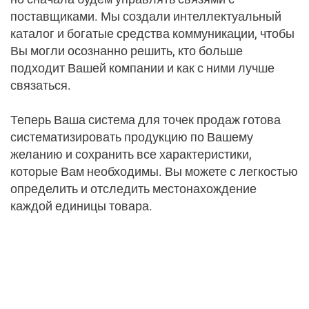
поставщиками. Мы создали интеллектуальный
Бухгалтерия
каталог и богатые средства коммуникации, чтобы
Вы могли осознанно решить, кто больше
Ведите свой бизнес в правильном направлении
подходит Вашей компании и как с ними лучше
связаться.
Все, что нужно для Вашего
бизнеса
Теперь Ваша система для точек продаж готова
систематизировать продукцию по Вашему
Все, что нужно для Вашего
бизнеса
желанию и сохранить все характеристики,
которые Вам необходимы. Вы можете с легкостью
Гибридное SaaS решение
определить и отследить местонахождение
каждой единицы товара.
Главная
О нас
Политика безопасности