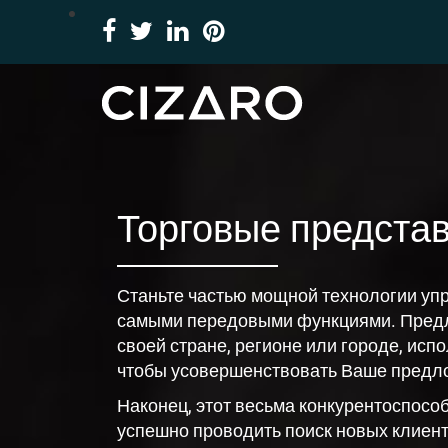
Торговые предста
Станьте частью мощной технологии уп
самыми передовыми функциями. Предл
своей стране, регионе или городе, исп
чтобы усовершенствовать Ваше предл
Наконец, этот весьма конкурентоспосо
успешно проводить поиск новых клиент