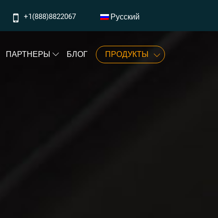
+1(888)8822067
Русский
‎‎‎‎‎‎‎‎‎‎‎‎‎‎‎‎‎‎‎‎‎‎‎‎‎‎‎‎‎‎‎‎‎‎‎‎‎‎‎‎‎‎‎‎‎‎‎‎‎‎‎‎‎‎‎‎‎‎‎‎‎‎‎‎‎‎‎‎‎‎‎‎‎‎‎‎‎‎‎‎‎‎‎‎‎‎‎‎‎‎‎‎‎‎‎‎‎‎‎‎‎‎‎‎‎‎‎‎‎‎‎‎‎‎‎‎‎‎‎‎‎‎‎‎‎‎‎‎‎‎‎‎‎‎‎‎‎‎‎‎‎‎‎‎‎‎‎‎‎‎‎‎‎‎‎‎‎‎‎‎‎‎‎‎‎‎‎‎‎‎‎‎‎‎‎‎‎‎‎‎‎‎‎‎‎‎‎‎‎‎‎‎‎‎‎‎‎‎‎‎‎‎‎‎‎‎‎‎‎‎‎‎‎‎‎‎‎‎‎‎‎‎‎‎‎‎‎‎‎‎‎‎‎‎‎‎‎‎‎‎‎‎‎‎‎‎‎‎‎‎‎‎‎‎‎‎‎‎‎‎‎‎‎‎‎‎‎‎‎‎‎‎‎‎‎‎‎‎‎‎‎‎‎‎‎‎‎‎‎‎‎‎‎‎‎‎‎‎‎‎‎‎‎‎‎‎‎‎‎‎‎‎‎‎‎‎‎‎‎‎‎‎‎‎‎‎‎‎‎‎‎‎‎‎‎‎‎‎‎‎‎‎‎‎‎‎‎‎‎‎‎‎‎‎‎‎‎‎‎‎‎‎‎‎‎‎‎‎‎‎‎‎‎‎‎‎‎‎‎‎‎‎‎‎‎‎‎‎‎‎‎‎‎‎‎‎‎‎‎‎‎‎‎‎‎‎‎‎‎‎‎‎‎‎‎‎‎‎‎‎‎‎‎‎‎‎‎‎‎‎‎‎‎‎‎‎‎‎‎‎‎‎‎‎‎‎‎‎‎‎‎‎‎‎‎‎‎‎‎‎‎‎‎‎‎‎‎‎‎‎‎‎‎‎‎‎‎‎‎‎‎‎‎‎‎‎‎‎‎‎‎‎‎‎‎‎‎‎‎‎‎‎‎‎‎‎‎‎‎‎‎‎‎‎‎‎‎‎‎‎‎‎‎‎‎‎‎‎‎‎‎‎‎‎‎‎‎‎‎‎‎‎‎‎‎‎‎‎‎‎‎‎‎‎‎‎‎‎‎‎‎‎‎‎‎‎‎‎‎‎‎‎‎‎‎‎‎‎‎‎‎‎‎‎‎‎‎‎‎‎‎‎‎‎‎‎‎‎‎‎‎‎‎‎‎‎‎‎‎‎‎‎‎‎‎‎‎‎‎‎‎‎‎‎‎‎‎‎‎‎‎‎‎‎‎‎‎‎‎‎‎‎‎‎‎‎‎‎‎‎‎‎‎‎‎‎‎‎‎‎‎‎‎‎‎‎‎‎‎‎‎‎‎‎‎‏‏‎ ‎‏‏‎ ‎‏‏‎ ‎‏‏‎ ‎‏‏‎‏‏‎ ‎‏‏‎ ‎‏‏‎ ‎‏‏‎ ‎‏‏‎‏‏‎ ‎‏‏‎ ‎‏‏‎ ‎‏‏‎ ‎
ПАРТНЕРЫ
БЛОГ
ПРОДУКТЫ