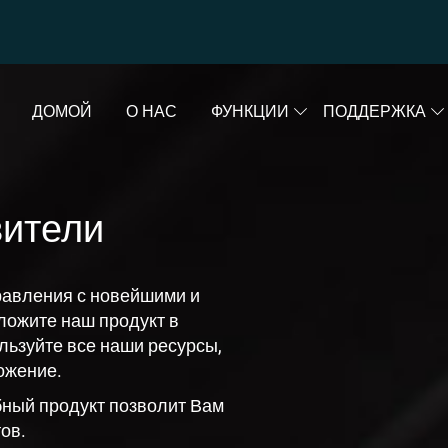
ДОМОЙ
О НАС
ФУНКЦИИ
ПОДДЕРЖКА
вители
равления с новейшими и
ожите наш продукт в
ользуйте все наши ресурсы,
ожение.
бный продукт позволит Вам
ов.