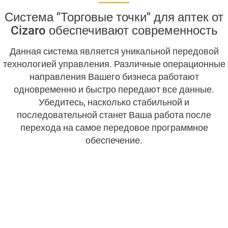
Система "Торговые точки" для аптек от
POS для гостиничной индустрии
Cizaro обеспечивают современность
Данная система является уникальной передовой
POS для ресторанов
технологией управления. Различные операционные
направления Вашего бизнеса работают
POS для розничной торговли
одновременно и быстро передают все данные.
Убедитесь, насколько стабильной и
POS “Торговые точки” для аптек и магазинов товаров
последовательной станет Ваша работа после
для здоровья
перехода на самое передовое программное
обеспечение.
POS “Торговые точки” для киосков и лавок розничной
торговли в торговых центрах
POS “Торговые точки” для минимаркетов и
супермаркетов