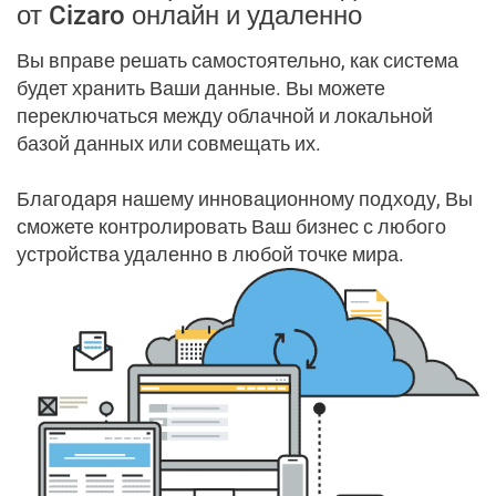
от Cizaro онлайн и удаленно
Мотивируем команду по продажам
Вы вправе решать самостоятельно, как система
будет хранить Ваши данные. Вы можете
Мы поднимем Вас до
облаков
переключаться между облачной и локальной
базой данных или совмещать их.
Нет доступа
Благодаря нашему инновационному подходу, Вы
сможете контролировать Ваш бизнес с любого
Новое поколение POS
устройства удаленно в любой точке мира.
Отчеты и аналитика
Партнеры
Торговые представители
Программное обеспечение для управления складом