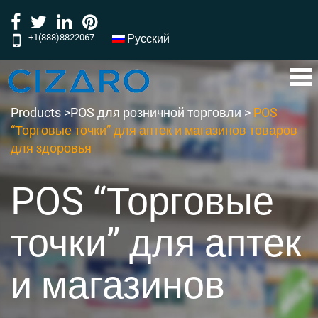
+1(888)8822067
Русский
‎‎‎‎‎‎‎‎‎‎‎‎‎‎‎‎‎‎‎‎‎‎‎‎‎‎‎‎‎‎‎‎‎‎‎‎‎‎‎‎‎‎‎‎‎‎‎‎‎‎‎‎‎‎‎‎‎‎‎‎‎‎‎‎‎‎‎‎‎‎‎‎‎‎‎‎‎‎‎‎‎‎‎‎‎‎‎‎‎‎‎‎‎‎‎‎‎‎‎‎‎‎‎‎‎‎‎‎‎‎‎‎‎‎‎‎‎‎‎‎‎‎‎‎‎‎‎‎‎‎‎‎‎‎‎‎‎‎‎‎‎‎‎‎‎‎‎‎‎‎‎‎‎‎‎‎‎‎‎‎‎‎‎‎‎‎‎‎‎‎‎‎‎‎‎‎‎‎‎‎‎‎‎‎‎‎‎‎‎‎‎‎‎‎‎‎‎‎‎‎‎‎‎‎‎‎‎‎‎‎‎‎‎‎‎‎‎‎‎‎‎‎‎‎‎‎‎‎‎‎‎‎‎‎‎‎‎‎‎‎‎‎‎‎‎‎‎‎‎‎‎‎‎‎‎‎‎‎‎‎‎‎‎‎‎‎‎‎‎‎‎‎‎‎‎‎‎‎‎‎‎‎‎‎‎‎‎‎‎‎‎‎‎‎‎‎‎‎‎‎‎‎‎‎‎‎‎‎‎‎‎‎‎‎‎‎‎‎‎‎‎‎‎‎‎‎‎‎‎‎‎‎‎‎‎‎‎‎‎‎‎‎‎‎‎‎‎‎‎‎‎‎‎‎‎‎‎‎‎‎‎‎‎‎‎‎‎‎‎‎‎‎‎‎‎‎‎‎‎‎‎‎‎‎‎‎‎‎‎‎‎‎‎‎‎‎‎‎‎‎‎‎‎‎‎‎‎‎‎‎‎‎‎‎‎‎‎‎‎‎‎‎‎‎‎‎‎‎‎‎‎‎‎‎‎‎‎‎‎‎‎‎‎‎‎‎‎‎‎‎‎‎‎‎‎‎‎‎‎‎‎‎‎‎‎‎‎‎‎‎‎‎‎‎‎‎‎‎‎‎‎‎‎‎‎‎‎‎‎‎‎‎‎‎‎‎‎‎‎‎‎‎‎‎‎‎‎‎‎‎‎‎‎‎‎‎‎‎‎‎‎‎‎‎‎‎‎‎‎‎‎‎‎‎‎‎‎‎‎‎‎‎‎‎‎‎‎‎‎‎‎‎‎‎‎‎‎‎‎‎‎‎‎‎‎‎‎‎‎‎‎‎‎‎‎‎‎‎‎‎‎‎‎‎‎‎‎‎‎‎‎‎‎‎‎‎‎‎‎‎‎‎‎‎‎‎‎‎‎‎‎‎‎‎‎‎‎‎‎‎‎‎‎‎‎‎‎‎‎‎‎‎‎‎‎‎‎‎‎‎‎‎‎‎‎‎‎‎‎‎‎‎‎‎‎‎‎‎‎‎‎‎‎‎‎‎‎‎‎‎‎‎‎‎‎‏‏‎ ‎‏‏‎ ‎‏‏‎ ‎‏‏‎ ‎‏‏‎‏‏‎ ‎‏‏‎ ‎‏‏‎ ‎‏‏‎ ‎‏‏‎‏‏‎ ‎‏‏‎ ‎‏‏‎ ‎‏‏‎ ‎
Products >
POS для розничной торговли
>
POS
“Торговые точки” для аптек и магазинов товаров
для здоровья
POS “Торговые
точки” для аптек
и магазинов