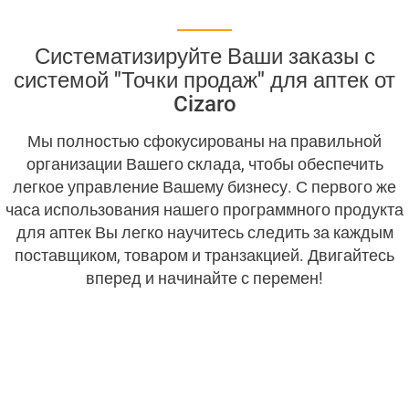
Систематизируйте Ваши заказы с
системой "Точки продаж" для аптек от
CIZARO END-USER LICENSE AGREEMENT
Cizaro
Cizaro Pricing (4 columns)
Мы полностью сфокусированы на правильной
организации Вашего склада, чтобы обеспечить
легкое управление Вашему бизнесу. С первого же
Cizaro понимает
Ваш бизнес
часа использования нашего программного продукта
для аптек Вы легко научитесь следить за каждым
ERP – Система планирования ресурсов
поставщиком, товаром и транзакцией. Двигайтесь
вперед и начинайте с перемен!
Fast Food POS
POS “Торговые точки” от Cizaro
POS брендинг