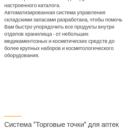
настроенного каталога.
Бухгалтерия
Автоматизированная система управления
складскими запасами разработана, чтобы помочь
Ведите свой бизнес в правильном направлении
Вам быстро упорядочить все продукты внутри
отделов хранилища - от небольших
Все, что нужно для Вашего
бизнеса
медикаментозных и косметических средств до
более крупных наборов и косметологического
оборудования.
Все, что нужно для Вашего
бизнеса
Гибридное SaaS решение
Главная
О нас
Политика безопасности
Система "Торговые точки" для аптек