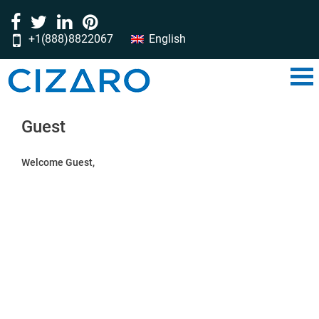
+1(888)8822067
English
‎‎‎‎‎‎‎‎‎‎‎‎‎‎‎‎‎‎‎‎‎‎‎‎‎‎‎‎‎‎‎‎‎‎‎‎‎‎‎‎‎‎‎‎‎‎‎‎‎‎‎‎‎‎‎‎‎‎‎‎‎‎‎‎‎‎‎‎‎‎‎‎‎‎‎‎‎‎‎‎‎‎‎‎‎‎‎‎‎‎‎‎‎‎‎‎‎‎‎‎‎‎‎‎‎‎‎‎‎‎‎‎‎‎‎‎‎‎‎‎‎‎‎‎‎‎‎‎‎‎‎‎‎‎‎‎‎‎‎‎‎‎‎‎‎‎‎‎‎‎‎‎‎‎‎‎‎‎‎‎‎‎‎‎‎‎‎‎‎‎‎‎‎‎‎‎‎‎‎‎‎‎‎‎‎‎‎‎‎‎‎‎‎‎‎‎‎‎‎‎‎‎‎‎‎‎‎‎‎‎‎‎‎‎‎‎‎‎‎‎‎‎‎‎‎‎‎‎‎‎‎‎‎‎‎‎‎‎‎‎‎‎‎‎‎‎‎‎‎‎‎‎‎‎‎‎‎‎‎‎‎‎‎‎‎‎‎‎‎‎‎‎‎‎‎‎‎‎‎‎‎‎‎‎‎‎‎‎‎‎‎‎‎‎‎‎‎‎‎‎‎‎‎‎‎‎‎‎‎‎‎‎‎‎‎‎‎‎‎‎‎‎‎‎‎‎‎‎‎‎‎‎‎‎‎‎‎‎‎‎‎‎‎‎‎‎‎‎‎‎‎‎‎‎‎‎‎‎‎‎‎‎‎‎‎‎‎‎‎‎‎‎‎‎‎‎‎‎‎‎‎‎‎‎‎‎‎‎‎‎‎‎‎‎‎‎‎‎‎‎‎‎‎‎‎‎‎‎‎‎‎‎‎‎‎‎‎‎‎‎‎‎‎‎‎‎‎‎‎‎‎‎‎‎‎‎‎‎‎‎‎‎‎‎‎‎‎‎‎‎‎‎‎‎‎‎‎‎‎‎‎‎‎‎‎‎‎‎‎‎‎‎‎‎‎‎‎‎‎‎‎‎‎‎‎‎‎‎‎‎‎‎‎‎‎‎‎‎‎‎‎‎‎‎‎‎‎‎‎‎‎‎‎‎‎‎‎‎‎‎‎‎‎‎‎‎‎‎‎‎‎‎‎‎‎‎‎‎‎‎‎‎‎‎‎‎‎‎‎‎‎‎‎‎‎‎‎‎‎‎‎‎‎‎‎‎‎‎‎‎‎‎‎‎‎‎‎‎‎‎‎‎‎‎‎‎‎‎‎‎‎‎‎‎‎‎‎‎‎‎‎‎‎‎‎‎‎‎‎‎‎‎‎‎‎‎‎‎‎‎‎‎‎‎‎‎‎‎‎‎‎‎‎‎‎‎‎‎‎‎‎‎‎‎‎‎‎‎‎‎‎‎‎‎‎‎‎‎‎‎‎‎‎‎‎‎‎‎‎‎‎‎‎‎‎‏‏‎ ‎‏‏‎ ‎‏‏‎ ‎‏‏‎ ‎‏‏‎‏‏‎ ‎‏‏‎ ‎‏‏‎ ‎‏‏‎ ‎‏‏‎‏‏‎ ‎‏‏‎ ‎‏‏‎ ‎‏‏‎ ‎
Guest
Welcome Guest,