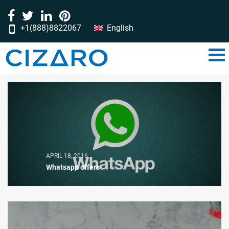
+1(888)8822067
English
‎‎‎‎‎‎‎‎‎‎‎‎‎‎‎‎‎‎‎‎‎‎‎‎‎‎‎‎‎‎‎‎‎‎‎‎‎‎‎‎‎‎‎‎‎‎‎‎‎‎‎‎‎‎‎‎‎‎‎‎‎‎‎‎‎‎‎‎‎‎‎‎‎‎‎‎‎‎‎‎‎‎‎‎‎‎‎‎‎‎‎‎‎‎‎‎‎‎‎‎‎‎‎‎‎‎‎‎‎‎‎‎‎‎‎‎‎‎‎‎‎‎‎‎‎‎‎‎‎‎‎‎‎‎‎‎‎‎‎‎‎‎‎‎‎‎‎‎‎‎‎‎‎‎‎‎‎‎‎‎‎‎‎‎‎‎‎‎‎‎‎‎‎‎‎‎‎‎‎‎‎‎‎‎‎‎‎‎‎‎‎‎‎‎‎‎‎‎‎‎‎‎‎‎‎‎‎‎‎‎‎‎‎‎‎‎‎‎‎‎‎‎‎‎‎‎‎‎‎‎‎‎‎‎‎‎‎‎‎‎‎‎‎‎‎‎‎‎‎‎‎‎‎‎‎‎‎‎‎‎‎‎‎‎‎‎‎‎‎‎‎‎‎‎‎‎‎‎‎‎‎‎‎‎‎‎‎‎‎‎‎‎‎‎‎‎‎‎‎‎‎‎‎‎‎‎‎‎‎‎‎‎‎‎‎‎‎‎‎‎‎‎‎‎‎‎‎‎‎‎‎‎‎‎‎‎‎‎‎‎‎‎‎‎‎‎‎‎‎‎‎‎‎‎‎‎‎‎‎‎‎‎‎‎‎‎‎‎‎‎‎‎‎‎‎‎‎‎‎‎‎‎‎‎‎‎‎‎‎‎‎‎‎‎‎‎‎‎‎‎‎‎‎‎‎‎‎‎‎‎‎‎‎‎‎‎‎‎‎‎‎‎‎‎‎‎‎‎‎‎‎‎‎‎‎‎‎‎‎‎‎‎‎‎‎‎‎‎‎‎‎‎‎‎‎‎‎‎‎‎‎‎‎‎‎‎‎‎‎‎‎‎‎‎‎‎‎‎‎‎‎‎‎‎‎‎‎‎‎‎‎‎‎‎‎‎‎‎‎‎‎‎‎‎‎‎‎‎‎‎‎‎‎‎‎‎‎‎‎‎‎‎‎‎‎‎‎‎‎‎‎‎‎‎‎‎‎‎‎‎‎‎‎‎‎‎‎‎‎‎‎‎‎‎‎‎‎‎‎‎‎‎‎‎‎‎‎‎‎‎‎‎‎‎‎‎‎‎‎‎‎‎‎‎‎‎‎‎‎‎‎‎‎‎‎‎‎‎‎‎‎‎‎‎‎‎‎‎‎‎‎‎‎‎‎‎‎‎‎‎‎‎‎‎‎‎‎‎‎‎‎‎‎‎‎‎‎‎‎‎‎‎‎‎‎‎‎‎‎‎‎‎‎‎‎‎‎‎‎‎‎‎‎‎‎‎‎‎‎‎‎‎‎‎‎‏‏‎ ‎‏‏‎ ‎‏‏‎ ‎‏‏‎ ‎‏‏‎‏‏‎ ‎‏‏‎ ‎‏‏‎ ‎‏‏‎ ‎‏‏‎‏‏‎ ‎‏‏‎ ‎‏‏‎ ‎‏‏‎ ‎
APRIL 18, 2016
Whatsapp offers