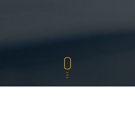
Let`s start somethi