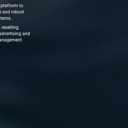
 platform to
e and robust
stems.
reselling,
advertising and
 management.