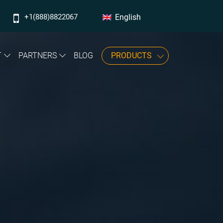
+1(888)8822067
English
‎‎‎‎‎‎‎‎‎‎‎‎‎‎‎‎‎‎‎‎‎‎‎‎‎‎‎‎‎‎‎‎‎‎‎‎‎‎‎‎‎‎‎‎‎‎‎‎‎‎‎‎‎‎‎‎‎‎‎‎‎‎‎‎‎‎‎‎‎‎‎‎‎‎‎‎‎‎‎‎‎‎‎‎‎‎‎‎‎‎‎‎‎‎‎‎‎‎‎‎‎‎‎‎‎‎‎‎‎‎‎‎‎‎‎‎‎‎‎‎‎‎‎‎‎‎‎‎‎‎‎‎‎‎‎‎‎‎‎‎‎‎‎‎‎‎‎‎‎‎‎‎‎‎‎‎‎‎‎‎‎‎‎‎‎‎‎‎‎‎‎‎‎‎‎‎‎‎‎‎‎‎‎‎‎‎‎‎‎‎‎‎‎‎‎‎‎‎‎‎‎‎‎‎‎‎‎‎‎‎‎‎‎‎‎‎‎‎‎‎‎‎‎‎‎‎‎‎‎‎‎‎‎‎‎‎‎‎‎‎‎‎‎‎‎‎‎‎‎‎‎‎‎‎‎‎‎‎‎‎‎‎‎‎‎‎‎‎‎‎‎‎‎‎‎‎‎‎‎‎‎‎‎‎‎‎‎‎‎‎‎‎‎‎‎‎‎‎‎‎‎‎‎‎‎‎‎‎‎‎‎‎‎‎‎‎‎‎‎‎‎‎‎‎‎‎‎‎‎‎‎‎‎‎‎‎‎‎‎‎‎‎‎‎‎‎‎‎‎‎‎‎‎‎‎‎‎‎‎‎‎‎‎‎‎‎‎‎‎‎‎‎‎‎‎‎‎‎‎‎‎‎‎‎‎‎‎‎‎‎‎‎‎‎‎‎‎‎‎‎‎‎‎‎‎‎‎‎‎‎‎‎‎‎‎‎‎‎‎‎‎‎‎‎‎‎‎‎‎‎‎‎‎‎‎‎‎‎‎‎‎‎‎‎‎‎‎‎‎‎‎‎‎‎‎‎‎‎‎‎‎‎‎‎‎‎‎‎‎‎‎‎‎‎‎‎‎‎‎‎‎‎‎‎‎‎‎‎‎‎‎‎‎‎‎‎‎‎‎‎‎‎‎‎‎‎‎‎‎‎‎‎‎‎‎‎‎‎‎‎‎‎‎‎‎‎‎‎‎‎‎‎‎‎‎‎‎‎‎‎‎‎‎‎‎‎‎‎‎‎‎‎‎‎‎‎‎‎‎‎‎‎‎‎‎‎‎‎‎‎‎‎‎‎‎‎‎‎‎‎‎‎‎‎‎‎‎‎‎‎‎‎‎‎‎‎‎‎‎‎‎‎‎‎‎‎‎‎‎‎‎‎‎‎‎‎‎‎‎‎‎‎‎‎‎‎‎‎‎‎‎‎‎‎‎‎‎‎‎‎‎‎‎‎‎‎‎‎‎‎‎‎‎‎‎‎‎‎‎‎‎‎‎‎‎‎‎‎‎‎‎‎‎‎‎‏‏‎ ‎‏‏‎ ‎‏‏‎ ‎‏‏‎ ‎‏‏‎‏‏‎ ‎‏‏‎ ‎‏‏‎ ‎‏‏‎ ‎‏‏‎‏‏‎ ‎‏‏‎ ‎‏‏‎ ‎‏‏‎ ‎
T
PARTNERS
BLOG
PRODUCTS