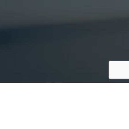
ng great
together!