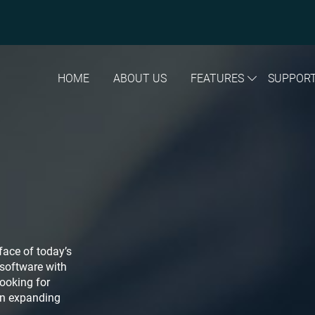
HOME
ABOUT US
FEATURES
SUPPOR
face of today’s
 software with
ooking for
 in expanding